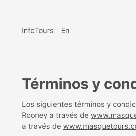
S
a
l
Info
Tours
En
t
a
r
a
Términos y con
l
c
o
Los siguientes términos y condic
n
Rooney a través de
www.masque
t
a través de
www.masquetours.