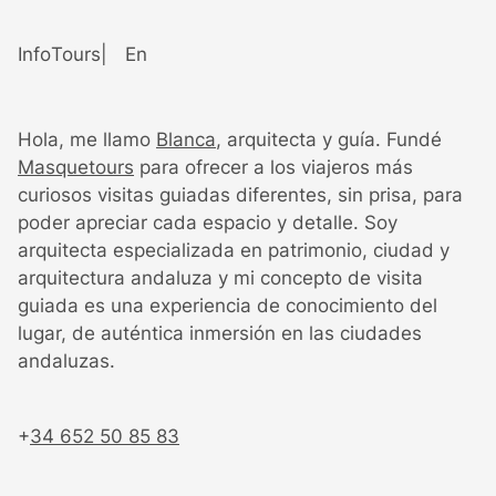
S
a
Info
Tours
En
l
t
a
Hola, me llamo
Blanca
, arquitecta y guía. Fundé
r
Masquetours
para ofrecer a los viajeros más
a
curiosos visitas guiadas diferentes, sin prisa, para
l
poder apreciar cada espacio y detalle. Soy
c
arquitecta especializada en patrimonio, ciudad y
o
arquitectura andaluza y mi concepto de visita
n
guiada es una experiencia de conocimiento del
t
lugar, de auténtica inmersión en las ciudades
e
andaluzas.
n
i
d
+
34 652 50 85 83
o