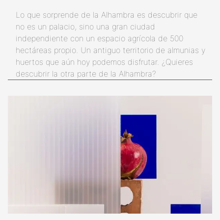
Lo que sorprende de la Alhambra es descubrir que
no es un palacio, sino una gran ciudad
independiente con un espacio agrícola de 500
hectáreas propio. Un antiguo territorio de almunias y
huertos que aún hoy podemos disfrutar. ¿Quieres
descubrir la otra parte de la Alhambra?