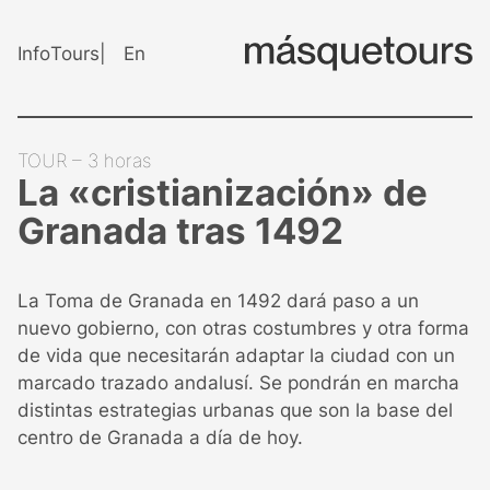
S
a
Info
Tours
En
l
t
a
r
TOUR – 3 horas
a
La «cristianización» de
l
Granada tras 1492
c
o
n
La Toma de Granada en 1492 dará paso a un
t
nuevo gobierno, con otras costumbres y otra forma
e
de vida que necesitarán adaptar la ciudad con un
n
marcado trazado andalusí. Se pondrán en marcha
i
distintas estrategias urbanas que son la base del
d
centro de Granada a día de hoy.
o