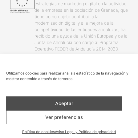
estrategias de marketing digital en la actividad
de la empresa en la población de Granada, que
tiene como objeto contribuir a la
modernización digital y a la mejora de la
competitividad de las entidades andaluzas, ha
recibido una ayuda de la Unión Europea y de la
Junta de Andalucía con cargo al Programa
Operativo FEDER de Andalucía 2014-2020.
Utilizamos cookies para realizar análisis estadístico de la navegación y
mostrar contenido a través de terceros.
© masquetours 2026
Términos y condiciones
Aceptar
Aviso Legal y Política de privacidad
Política de cookies
Ver preferencias
Blog
Sitemap
Diseño Verbena
Política de cookies
Aviso Legal y Política de privacidad