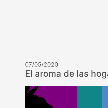
El aroma de las hog