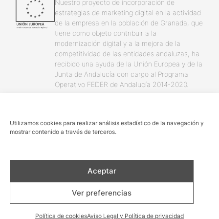
Nuestro proyecto de incorporación de
estrategias de marketing digital en la actividad
de la empresa en la población de Granada, que
tiene como objeto contribuir a la
modernización digital y a la mejora de la
competitividad de las entidades andaluzas, ha
recibido una ayuda de la Unión Europea y de la
Junta de Andalucía con cargo al Programa
Operativo FEDER de Andalucía 2014-2020.
Utilizamos cookies para realizar análisis estadístico de la navegación y
mostrar contenido a través de terceros.
© masquetours 2026
Términos y condiciones
Aceptar
Aviso Legal y Política de privacidad
Política de cookies
Ver preferencias
Blog
Sitemap
Diseño Verbena
Política de cookies
Aviso Legal y Política de privacidad